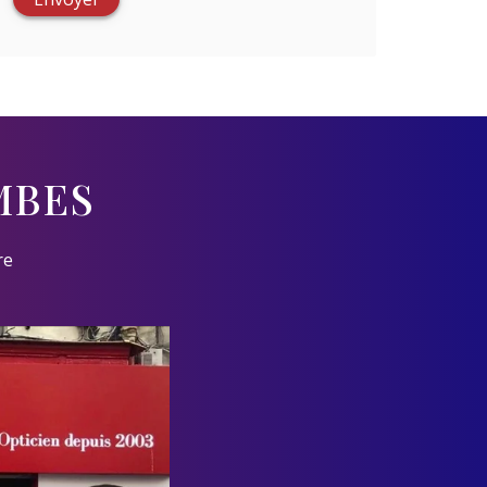
MBES
re