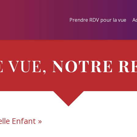
Prendre RDV pour la vue
Ac
 VUE,
NOTRE R
elle Enfant
»