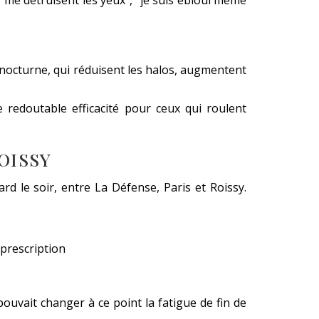
V me détruisent les yeux", "je suis ébloui même
e nocturne, qui réduisent les halos, augmentent
 redoutable efficacité pour ceux qui roulent
OISSY
ard le soir, entre La Défense, Paris et Roissy.
 prescription
pouvait changer à ce point la fatigue de fin de