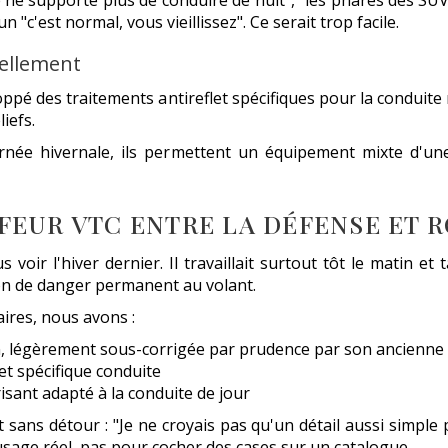
Je ne supporte plus de conduire de nuit", "les phares des SU
 "c'est normal, vous vieillissez". Ce serait trop facile.
éellement
loppé des traitements antireflet spécifiques pour la conduit
iefs.
rnée hivernale, ils permettent un équipement mixte d'une
FEUR VTC ENTRE LA DÉFENSE ET R
r l'hiver dernier. Il travaillait surtout tôt le matin et t
on de danger permanent au volant.
aires, nous avons :
oin, légèrement sous-corrigée par prudence par son ancienne
let spécifique conduite
risant adapté à la conduite de jour
sans détour : "Je ne croyais pas qu'un détail aussi simple 
usage réel, pas pour cocher des cases sur un catalogue.