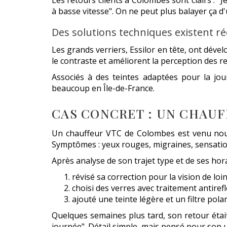
Les retours clients à Colombes sont clairs : "
à basse vitesse". On ne peut plus balayer ça d'un
Des solutions techniques existent r
Les grands verriers, Essilor en tête, ont déve
le contraste et améliorent la perception des rel
Associés à des teintes adaptées pour la jou
beaucoup en Île-de-France.
CAS CONCRET : UN CHAUF
Un chauffeur VTC de Colombes est venu nous voi
Symptômes : yeux rouges, migraines, sensati
Après analyse de son trajet type et de ses hor
révisé sa correction pour la vision de l
choisi des verres avec traitement antiref
ajouté une teinte légère et un filtre pola
Quelques semaines plus tard, son retour était 
journée". Détail simple, mais pensé pour son 