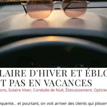
LAIRE D'HIVER ET ÉBL
T PAS EN VACANCES
ions
,
Solaire Hiver
,
Conduite de Nuit
,
Éblouissement
,
Optici
fréquente… et pourtant, on voit arriver des clients qui pliss