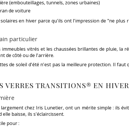
ière (embouteillages, tunnels, zones urbaines)
cran de voiture
olaires en hiver parce qu'ils ont l'impression de "ne plus ri
ain particulier
es immeubles vitrés et les chaussées brillantes de pluie, la
t de côté ou de l'arrière.
es de soleil d'été n'est pas la meilleure protection. Il faut q
S VERRES TRANSITIONS® EN HIVER
umière
rgement chez Iris Lunetier, ont un mérite simple : ils évite
le baisse, ils s'éclaircissent.
ile pour :