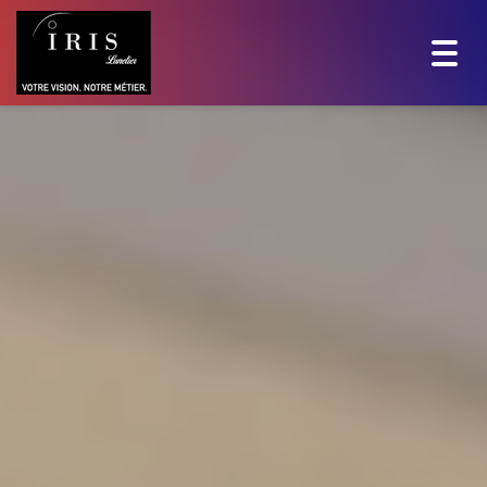
Togg
navig