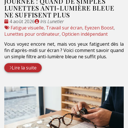
JOURNÉE : QUAND DE SIMPLES
LUNETTES ANTI-LUMIÈRE BLEUE
NE SUFFISENT PLUS
Date
Publié
4 août 2026
Iris Lunetier
:
Tags
par
Fatigue visuelle
,
Travail sur écran
,
Eyezen Boost
,
:
Lunettes pour ordinateur
,
Opticien indépendant
Vous voyez encore net, mais vos yeux fatiguent dès la
fin d'après-midi sur écran ? Voici comment savoir quand
un simple filtre anti-lumière bleue ne suffit plus.
Lire la suite