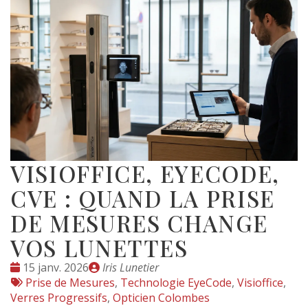
VISIOFFICE, EYECODE,
CVE : QUAND LA PRISE
DE MESURES CHANGE
VOS LUNETTES
Date
Publié
15 janv. 2026
Iris Lunetier
:
Tags
par
Prise de Mesures
,
Technologie EyeCode
,
Visioffice
,
:
Verres Progressifs
,
Opticien Colombes