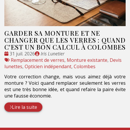
GARDER SA MONTURE ET NE
CHANGER QUE LES VERRES : QUAND
C'EST UN BON CALCUL À COLOMBES
Date
Publié
31 juil. 2026
Iris Lunetier
:
Tags
par
Remplacement de verres
,
Monture existante
,
Devis
:
lunettes
,
Opticien indépendant
,
Colombes
Votre correction change, mais vous aimez déjà votre
monture ? Voici quand remplacer seulement les verres
est une très bonne idée, et quand refaire la paire évite
une fausse économie.
Lire la suite