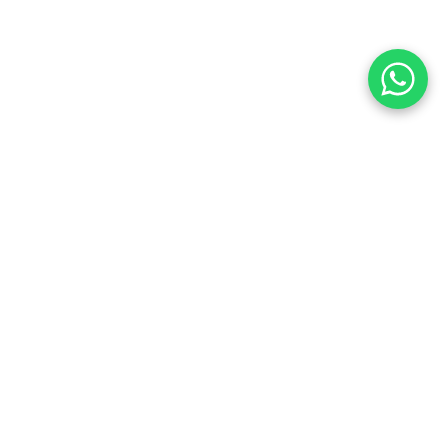
OpenStreetMap
NOUS SOMMES À 1 MIN
DE LA GARE DE
COLOMBES