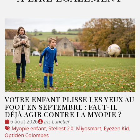
VOTRE ENFANT PLISSE LES YEUX AU
FOOT EN SEPTEMBRE : FAUT-IL
DÉJÀ AGIR CONTRE LA MYOPIE ?
Date
Publié
6 août 2026
Iris Lunetier
:
Tags
par
Myopie enfant
,
Stellest 2.0
,
Miyosmart
,
Eyezen Kid
,
:
Opticien Colombes