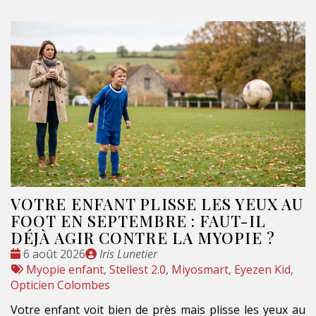
VOTRE ENFANT PLISSE LES YEUX AU
FOOT EN SEPTEMBRE : FAUT-IL
DÉJÀ AGIR CONTRE LA MYOPIE ?
Date
Publié
6 août 2026
Iris Lunetier
:
Tags
par
Myopie enfant
,
Stellest 2.0
,
Miyosmart
,
Eyezen Kid
,
:
Opticien Colombes
Votre enfant voit bien de près mais plisse les yeux au