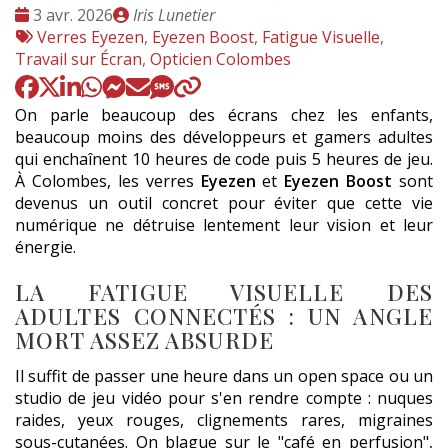
Date
Publié
3 avr. 2026
Iris Lunetier
:
Tags
par
Verres Eyezen
,
Eyezen Boost
,
Fatigue Visuelle
,
:
Travail sur Écran
,
Opticien Colombes
On parle beaucoup des écrans chez les enfants,
beaucoup moins des développeurs et gamers adultes
qui enchaînent 10 heures de code puis 5 heures de jeu.
À Colombes, les verres
Eyezen
et
Eyezen Boost
sont
devenus un outil concret pour éviter que cette vie
numérique ne détruise lentement leur vision et leur
énergie.
LA FATIGUE VISUELLE DES
ADULTES CONNECTÉS : UN ANGLE
MORT ASSEZ ABSURDE
Il suffit de passer une heure dans un open space ou un
studio de jeu vidéo pour s'en rendre compte : nuques
raides, yeux rouges, clignements rares, migraines
sous-cutanées. On blague sur le "café en perfusion",