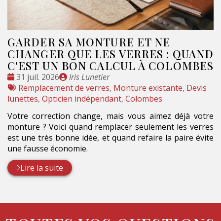
GARDER SA MONTURE ET NE
CHANGER QUE LES VERRES : QUAND
C'EST UN BON CALCUL À COLOMBES
Date
Publié
31 juil. 2026
Iris Lunetier
:
Tags
par
Remplacement de verres
,
Monture existante
,
Devis
:
lunettes
,
Opticien indépendant
,
Colombes
Votre correction change, mais vous aimez déjà votre
monture ? Voici quand remplacer seulement les verres
est une très bonne idée, et quand refaire la paire évite
une fausse économie.
Lire la suite