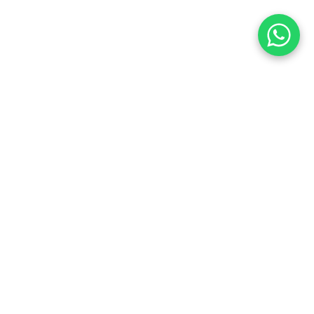
OpenStreetMa
NOUS SOMMES À 1 MIN
DE LA GARE DE
COLOMBES