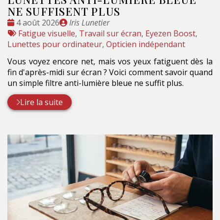
NE SUFFISENT PLUS
Date
Publié
4 août 2026
Iris Lunetier
:
Tags
par
Fatigue visuelle
,
Travail sur écran
,
Eyezen Boost
,
:
Lunettes pour ordinateur
,
Opticien indépendant
Vous voyez encore net, mais vos yeux fatiguent dès la
fin d'après-midi sur écran ? Voici comment savoir quand
un simple filtre anti-lumière bleue ne suffit plus.
Lire la suite