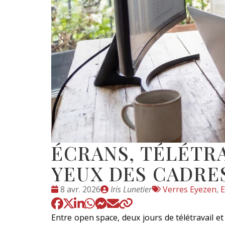
ÉCRANS, TÉLÉTRA
YEUX DES CADRES
Date
Publié
Tags
8 avr. 2026
Iris Lunetier
Verres Eyezen
,
E
:
par
:
Entre open space, deux jours de télétravail et