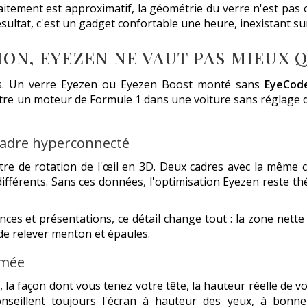
 traitement est approximatif, la géométrie du verre n'est pa
ltat, c'est un gadget confortable une heure, inexistant sur 
ON, EYEZEN NE VAUT PAS MIEUX Q
ses. Un verre Eyezen ou Eyezen Boost monté sans
EyeCod
re un moteur de Formule 1 dans une voiture sans réglage de t
 cadre hyperconnecté
e de rotation de l'œil en 3D. Deux cadres avec la même cor
ifférents. Sans ces données, l'optimisation Eyezen reste thé
ces et présentations, ce détail change tout : la zone nette 
 de relever menton et épaules.
smée
 la façon dont vous tenez votre tête, la hauteur réelle de vos
nseillent toujours l'écran à hauteur des yeux, à bonne d