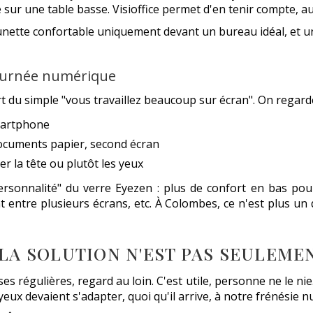
 sur une table basse. Visioffice permet d'en tenir compte, au
e lunette confortable uniquement devant un bureau idéal, et 
journée numérique
rt du simple "vous travaillez beaucoup sur écran". On regarde
smartphone
documents papier, second écran
r la tête ou plutôt les yeux
personnalité" du verre Eyezen : plus de confort en bas p
 entre plusieurs écrans, etc. À Colombes, ce n'est plus un d
 LA SOLUTION N'EST PAS SEULEME
ses régulières, regard au loin. C'est utile, personne ne le nie
eux devaient s'adapter, quoi qu'il arrive, à notre frénésie 