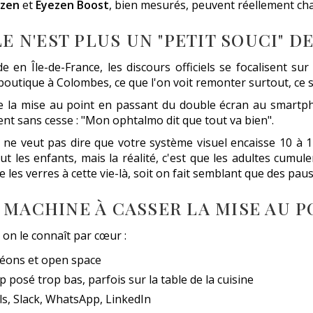
ezen
et
Eyezen Boost
, bien mesurés, peuvent réellement ch
LE N'EST PLUS UN "PETIT SOUCI" 
e en Île-de-France, les discours officiels se focalisent sur
en boutique à Colombes, ce que l'on voit remonter surtout, ce
ire la mise au point en passant du double écran au smartph
vient sans cesse : "Mon ophtalmo dit que tout va bien".
al ne veut pas dire que votre système visuel encaisse 10 à 
t les enfants, mais la réalité, c'est que les adultes cum
 les verres à cette vie-là, soit on fait semblant que des pau
 MACHINE À CASSER LA MISE AU P
 on le connaît par cœur :
néons et open space
p posé trop bas, parfois sur la table de la cuisine
s, Slack, WhatsApp, LinkedIn