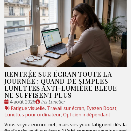
RENTRÉE SUR ÉCRAN TOUTE LA
JOURNÉE : QUAND DE SIMPLES
LUNETTES ANTI-LUMIÈRE BLEUE
NE SUFFISENT PLUS
Date
Publié
4 août 2026
Iris Lunetier
:
Tags
par
Fatigue visuelle
,
Travail sur écran
,
Eyezen Boost
,
:
Lunettes pour ordinateur
,
Opticien indépendant
Vous voyez encore net, mais vos yeux fatiguent dès la