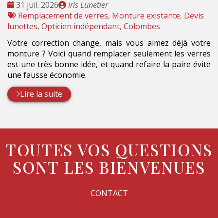
Date
Publié
31 juil. 2026
Iris Lunetier
:
Tags
par
Remplacement de verres
,
Monture existante
,
Devis
:
lunettes
,
Opticien indépendant
,
Colombes
Votre correction change, mais vous aimez déjà votre
monture ? Voici quand remplacer seulement les verres
est une très bonne idée, et quand refaire la paire évite
une fausse économie.
Lire la suite
TOUTES VOS QUESTIONS
SONT LES BIENVENUES
CONTACT