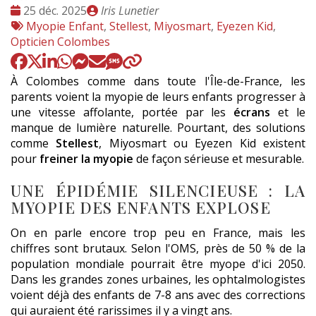
Date
Publié
25 déc. 2025
Iris Lunetier
:
Tags
par
Myopie Enfant
,
Stellest
,
Miyosmart
,
Eyezen Kid
,
:
Opticien Colombes
À Colombes comme dans toute l'Île-de-France, les
parents voient la myopie de leurs enfants progresser à
une vitesse affolante, portée par les
écrans
et le
manque de lumière naturelle. Pourtant, des solutions
comme
Stellest
, Miyosmart ou Eyezen Kid existent
pour
freiner la myopie
de façon sérieuse et mesurable.
UNE ÉPIDÉMIE SILENCIEUSE : LA
MYOPIE DES ENFANTS EXPLOSE
On en parle encore trop peu en France, mais les
chiffres sont brutaux. Selon l'OMS, près de 50 % de la
population mondiale pourrait être myope d'ici 2050.
Dans les grandes zones urbaines, les ophtalmologistes
voient déjà des enfants de 7-8 ans avec des corrections
qui auraient été rarissimes il y a vingt ans.