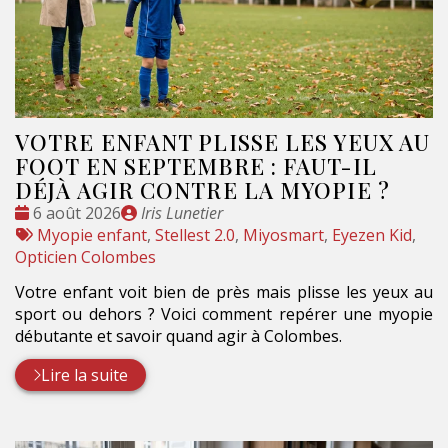
VOTRE ENFANT PLISSE LES YEUX AU
FOOT EN SEPTEMBRE : FAUT-IL
DÉJÀ AGIR CONTRE LA MYOPIE ?
Date
Publié
6 août 2026
Iris Lunetier
:
Tags
par
Myopie enfant
,
Stellest 2.0
,
Miyosmart
,
Eyezen Kid
,
:
Opticien Colombes
Votre enfant voit bien de près mais plisse les yeux au
sport ou dehors ? Voici comment repérer une myopie
débutante et savoir quand agir à Colombes.
Lire la suite