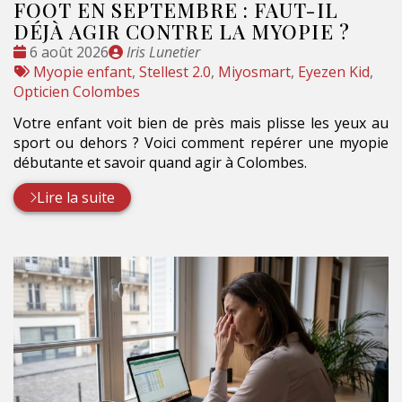
FOOT EN SEPTEMBRE : FAUT-IL
DÉJÀ AGIR CONTRE LA MYOPIE ?
Date
Publié
6 août 2026
Iris Lunetier
:
Tags
par
Myopie enfant
,
Stellest 2.0
,
Miyosmart
,
Eyezen Kid
,
:
Opticien Colombes
Votre enfant voit bien de près mais plisse les yeux au
sport ou dehors ? Voici comment repérer une myopie
débutante et savoir quand agir à Colombes.
Lire la suite