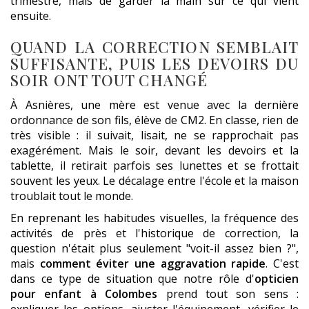
trimestre, mais de garder la main sur ce qui vient
ensuite.
QUAND LA CORRECTION SEMBLAIT
SUFFISANTE, PUIS LES DEVOIRS DU
SOIR ONT TOUT CHANGÉ
À Asnières, une mère est venue avec la dernière
ordonnance de son fils, élève de CM2. En classe, rien de
très visible : il suivait, lisait, ne se rapprochait pas
exagérément. Mais le soir, devant les devoirs et la
tablette, il retirait parfois ses lunettes et se frottait
souvent les yeux. Le décalage entre l'école et la maison
troublait tout le monde.
En reprenant les habitudes visuelles, la fréquence des
activités de près et l'historique de correction, la
question n'était plus seulement "voit-il assez bien ?",
mais
comment éviter une aggravation rapide
. C'est
dans ce type de situation que notre rôle d'
opticien
pour enfant à Colombes
prend tout son sens :
expliquer les options, ajuster l'équipement, vérifier le