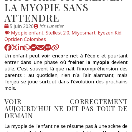
LA MYOPIE SANS
ATTENDRE
Date
Publié
5 juin 2026
Iris Lunetier
:
Tags
par
Myopie enfant
,
Stellest 2.0
,
Miyosmart
,
Eyezen Kid
,
:
Opticien Colombes
Un enfant peut
voir encore net à l'école
et pourtant
entrer dans une phase où
freiner la myopie
devient
utile. C'est souvent là que naît l'incompréhension des
parents : au quotidien, rien n'a l'air alarmant, mais
l'enjeu se joue surtout dans l'évolution des prochains
mois.
VOIR CORRECTEMENT
AUJOURD'HUI NE DIT PAS TOUT DE
DEMAIN
La myopie de l'enfant ne se résume pas à une scène de