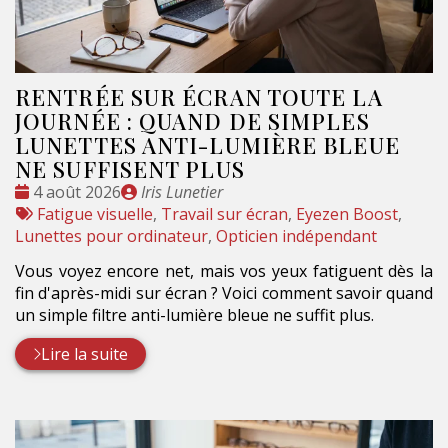
RENTRÉE SUR ÉCRAN TOUTE LA
JOURNÉE : QUAND DE SIMPLES
LUNETTES ANTI-LUMIÈRE BLEUE
NE SUFFISENT PLUS
Date
Publié
4 août 2026
Iris Lunetier
:
Tags
par
Fatigue visuelle
,
Travail sur écran
,
Eyezen Boost
,
:
Lunettes pour ordinateur
,
Opticien indépendant
Vous voyez encore net, mais vos yeux fatiguent dès la
fin d'après-midi sur écran ? Voici comment savoir quand
un simple filtre anti-lumière bleue ne suffit plus.
Lire la suite