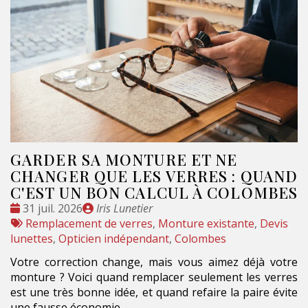
GARDER SA MONTURE ET NE
CHANGER QUE LES VERRES : QUAND
C'EST UN BON CALCUL À COLOMBES
Date
Publié
31 juil. 2026
Iris Lunetier
:
Tags
par
Remplacement de verres
,
Monture existante
,
Devis
:
lunettes
,
Opticien indépendant
,
Colombes
Votre correction change, mais vous aimez déjà votre
monture ? Voici quand remplacer seulement les verres
est une très bonne idée, et quand refaire la paire évite
une fausse économie.