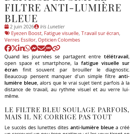
FILTRE ANTI-LUMIÈRE
BLEUE
Date
Publié
2 juin 2026
Iris Lunetier
:
Tags
par
Eyezen Boost
,
Fatigue visuelle
,
Travail sur écran
,
:
Verres Essilor
,
Opticien Colombes
Quand les journées se partagent entre
télétravail
,
open space et smartphone, la
fatigue visuelle sur
écran
finit souvent par brouiller le diagnostic.
Beaucoup pensent manquer d'un simple filtre
anti-
lumière bleue
, alors que le vrai sujet tient parfois à la
distance de travail, au rythme visuel et au verre lui-
même.
LE FILTRE BLEU SOULAGE PARFOIS,
MAIS IL NE CORRIGE PAS TOUT
Le succès des lunettes dites
anti-lumière bleue
a créé
un raccourci un peu trop pratique : si les yeux tirent en