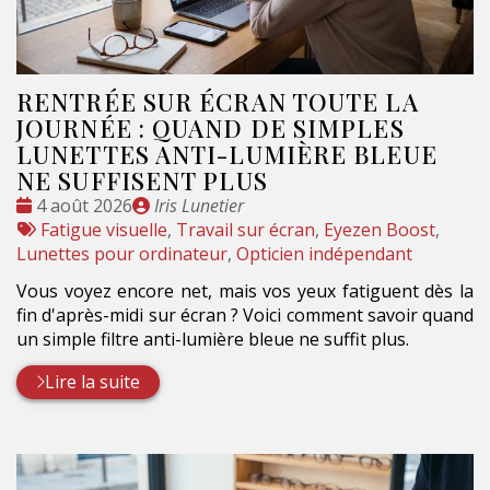
RENTRÉE SUR ÉCRAN TOUTE LA
JOURNÉE : QUAND DE SIMPLES
LUNETTES ANTI-LUMIÈRE BLEUE
NE SUFFISENT PLUS
Date
Publié
4 août 2026
Iris Lunetier
:
Tags
par
Fatigue visuelle
,
Travail sur écran
,
Eyezen Boost
,
:
Lunettes pour ordinateur
,
Opticien indépendant
Vous voyez encore net, mais vos yeux fatiguent dès la
fin d'après-midi sur écran ? Voici comment savoir quand
un simple filtre anti-lumière bleue ne suffit plus.
Lire la suite