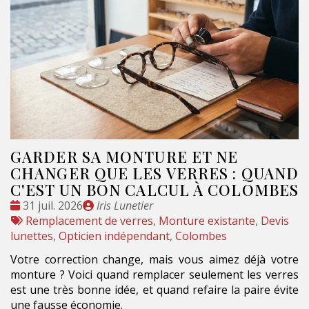
GARDER SA MONTURE ET NE
CHANGER QUE LES VERRES : QUAND
C'EST UN BON CALCUL À COLOMBES
Date
Publié
31 juil. 2026
Iris Lunetier
:
Tags
par
Remplacement de verres
,
Monture existante
,
Devis
:
lunettes
,
Opticien indépendant
,
Colombes
Votre correction change, mais vous aimez déjà votre
monture ? Voici quand remplacer seulement les verres
est une très bonne idée, et quand refaire la paire évite
une fausse économie.