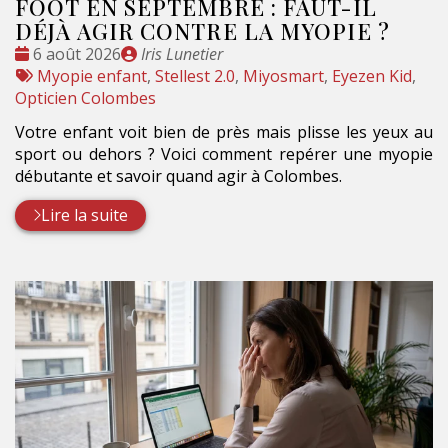
FOOT EN SEPTEMBRE : FAUT-IL
DÉJÀ AGIR CONTRE LA MYOPIE ?
Date
Publié
6 août 2026
Iris Lunetier
:
Tags
par
Myopie enfant
,
Stellest 2.0
,
Miyosmart
,
Eyezen Kid
,
:
Opticien Colombes
Votre enfant voit bien de près mais plisse les yeux au
sport ou dehors ? Voici comment repérer une myopie
débutante et savoir quand agir à Colombes.
Lire la suite