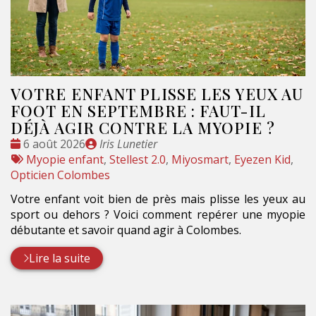
VOTRE ENFANT PLISSE LES YEUX AU
FOOT EN SEPTEMBRE : FAUT-IL
DÉJÀ AGIR CONTRE LA MYOPIE ?
Date
Publié
6 août 2026
Iris Lunetier
:
Tags
par
Myopie enfant
,
Stellest 2.0
,
Miyosmart
,
Eyezen Kid
,
:
Opticien Colombes
Votre enfant voit bien de près mais plisse les yeux au
sport ou dehors ? Voici comment repérer une myopie
débutante et savoir quand agir à Colombes.
Lire la suite