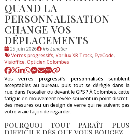
QUAND LA
PERSONNALISATION
CHANGE VOS
DÉPLACEMENTS
Date
Publié
25 juin 2026
Iris Lunetier
:
Tags
par
Verres progressifs
,
Varilux XR Track
,
EyeCode
,
:
Visioffice
,
Opticien Colombes
Vos
verres progressifs personnalisés
semblent
acceptables au bureau, puis tout se dérègle dans la
rue, dans l'escalier ou devant le GPS ? À Colombes, cette
fatigue en mouvement révèle souvent un point discret :
des mesures ou un design de verre qui ne suivent pas
votre vraie façon de regarder.
POURQUOI TOUT PARAÎT PLUS
DIFFICILE DÈS QUE VOUS BOUGEZ