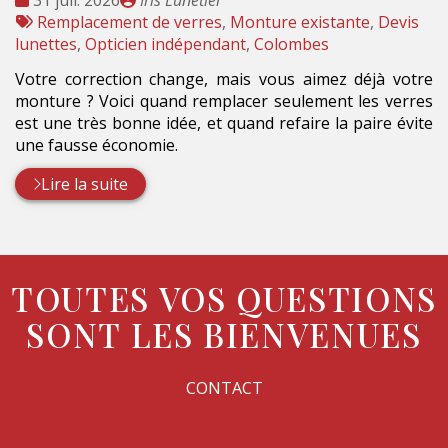
31 juil. 2026
Iris Lunetier
:
Tags
par
Remplacement de verres
,
Monture existante
,
Devis
:
lunettes
,
Opticien indépendant
,
Colombes
Votre correction change, mais vous aimez déjà votre
monture ? Voici quand remplacer seulement les verres
est une très bonne idée, et quand refaire la paire évite
une fausse économie.
Lire la suite
TOUTES VOS QUESTIONS
SONT LES BIENVENUES
CONTACT