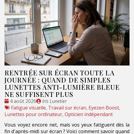
RENTRÉE SUR ÉCRAN TOUTE LA
JOURNÉE : QUAND DE SIMPLES
LUNETTES ANTI-LUMIÈRE BLEUE
NE SUFFISENT PLUS
Date
Publié
4 août 2026
Iris Lunetier
:
Tags
par
Fatigue visuelle
,
Travail sur écran
,
Eyezen Boost
,
:
Lunettes pour ordinateur
,
Opticien indépendant
Vous voyez encore net, mais vos yeux fatiguent dès la
fin d'après-midi sur écran ? Voici comment savoir quand