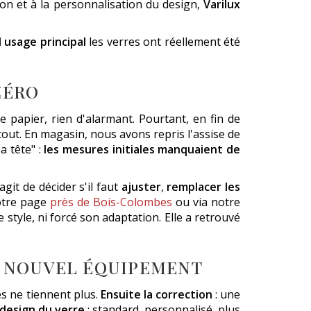
ion et à la personnalisation du design,
Varilux
 usage principal
les verres ont réellement été
ZÉRO
 papier, rien d'alarmant. Pourtant, en fin de
 tout. En magasin, nous avons repris l'assise de
a tête" :
les mesures initiales manquaient de
git de décider s'il faut
ajuster
,
remplacer les
notre page
près de Bois-Colombes
ou via notre
de style, ni forcé son adaptation. Elle a retrouvé
U NOUVEL ÉQUIPEMENT
les ne tiennent plus.
Ensuite la correction
: une
 design du verre
: standard, personnalisé, plus