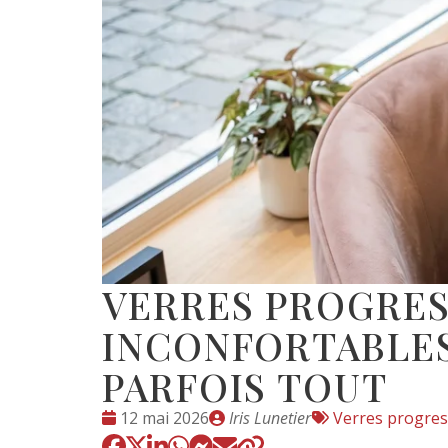
VERRES PROGRES
INCONFORTABLES
PARFOIS TOUT
Date
Publié
Tags
12 mai 2026
Iris Lunetier
Verres progres
:
par
: