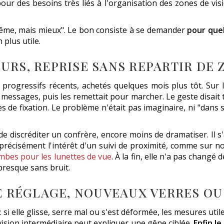
our des besoins très liés à l'organisation des zones de vis
même, mais mieux". Le bon consiste à se demander
pour quel
 plus utile.
URS, REPRISE SANS REPARTIR DE 
progressifs récents, achetés quelques mois plus tôt. Sur le
es messages, puis les remettait pour marcher. Le geste disait
s de fixation. Le problème n'était pas imaginaire, ni "dans s
e discréditer un confrère, encore moins de dramatiser. Il s'a
précisément l'intérêt d'un suivi de proximité, comme sur 
mbes pour les lunettes de vue
. À la fin, elle n'a pas changé 
 presque sans bruit.
 RÉGLAGE, NOUVEAUX VERRES O
: si elle glisse, serre mal ou s'est déformée, les mesures uti
vision intermédiaire peut expliquer une gêne ciblée.
Enfin le