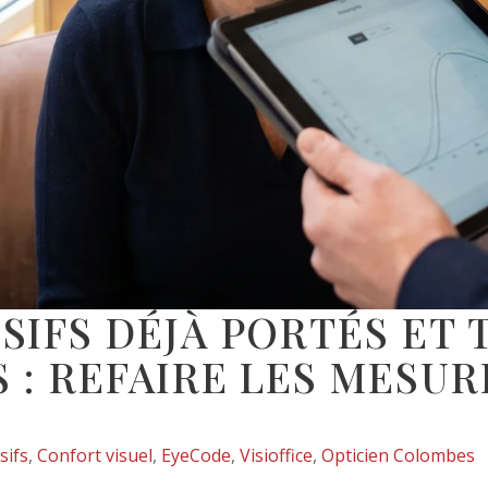
SIFS DÉJÀ PORTÉS ET
 : REFAIRE LES MESU
sifs
,
Confort visuel
,
EyeCode
,
Visioffice
,
Opticien Colombes