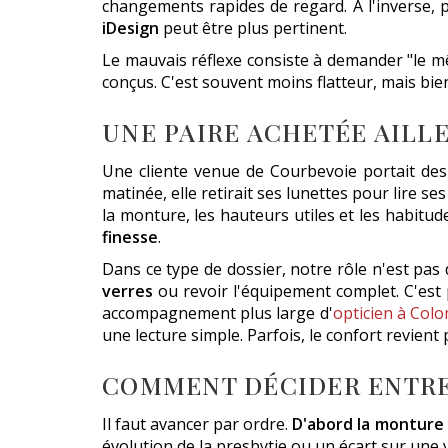
changements rapides de regard. À l'inverse, p
iDesign
peut être plus pertinent.
Le mauvais réflexe consiste à demander "le 
conçus. C'est souvent moins flatteur, mais bien
UNE PAIRE ACHETÉE AILLE
Une cliente venue de Courbevoie portait des 
matinée, elle retirait ses lunettes pour lire s
la monture, les hauteurs utiles et les habitude
finesse
.
Dans ce type de dossier, notre rôle n'est pas d
verres
ou revoir l'équipement complet. C'est 
accompagnement plus large d'
opticien à Colo
une lecture simple. Parfois, le confort revient
COMMENT DÉCIDER ENTRE
Il faut avancer par ordre.
D'abord la monture
évolution de la presbytie ou un écart sur une 