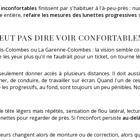
 inconfortables
finissent par s'habituer à l'à-peu-près : nu
e entière,
refaire les mesures des lunettes progressives
s
 VEUT PAS DIRE VOIR CONFORTABL
is-Colombes ou La Garenne-Colombes : la vision semble co
e les yeux plus qu'il ne faudrait pour un ticket, on tourne 
seulement donner accès à plusieurs distances. Il doit auss
her, de conduire, de travailler sur écran. Quand l'un de c
ue les progressifs, au fond, sont toujours un peu pénibles. 
 tête légers mais répétés, sensation de flou latéral, lectu
unettes pour regarder de près. Si l'inconfort persiste
au-delà
teurs changent alors de monture ou de correction, alors q