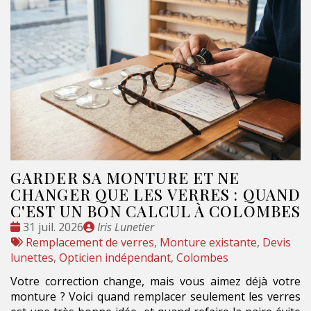
GARDER SA MONTURE ET NE
CHANGER QUE LES VERRES : QUAND
C'EST UN BON CALCUL À COLOMBES
Date
Publié
31 juil. 2026
Iris Lunetier
:
Tags
par
Remplacement de verres
,
Monture existante
,
Devis
:
lunettes
,
Opticien indépendant
,
Colombes
Votre correction change, mais vous aimez déjà votre
monture ? Voici quand remplacer seulement les verres