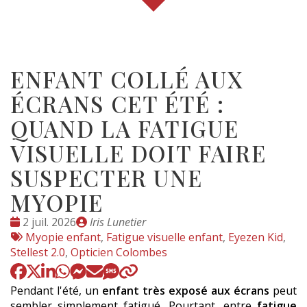
ENFANT COLLÉ AUX
ÉCRANS CET ÉTÉ :
QUAND LA FATIGUE
VISUELLE DOIT FAIRE
SUSPECTER UNE
MYOPIE
Date
Publié
2 juil. 2026
Iris Lunetier
:
Tags
par
Myopie enfant
,
Fatigue visuelle enfant
,
Eyezen Kid
,
:
Stellest 2.0
,
Opticien Colombes
Pendant l'été, un
enfant très exposé aux écrans
peut
sembler simplement fatigué. Pourtant, entre
fatigue