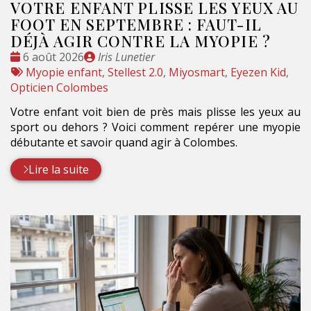
VOTRE ENFANT PLISSE LES YEUX AU
FOOT EN SEPTEMBRE : FAUT-IL
DÉJÀ AGIR CONTRE LA MYOPIE ?
Date
Publié
6 août 2026
Iris Lunetier
:
Tags
par
Myopie enfant
,
Stellest 2.0
,
Miyosmart
,
Eyezen Kid
,
:
Opticien Colombes
Votre enfant voit bien de près mais plisse les yeux au
sport ou dehors ? Voici comment repérer une myopie
débutante et savoir quand agir à Colombes.
Lire la suite