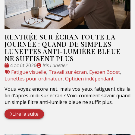
RENTRÉE SUR ÉCRAN TOUTE LA
JOURNÉE : QUAND DE SIMPLES
LUNETTES ANTI-LUMIÈRE BLEUE
NE SUFFISENT PLUS
Date
Publié
4 août 2026
Iris Lunetier
:
Tags
par
Fatigue visuelle
,
Travail sur écran
,
Eyezen Boost
,
:
Lunettes pour ordinateur
,
Opticien indépendant
Vous voyez encore net, mais vos yeux fatiguent dès la
fin d'après-midi sur écran ? Voici comment savoir quand
un simple filtre anti-lumière bleue ne suffit plus.
Lire la suite